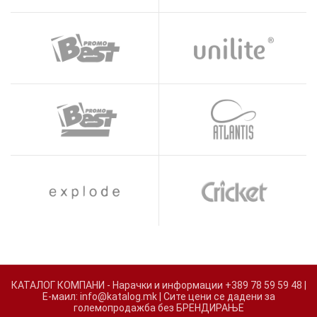
КАТАЛОГ КОМПАНИ - Нарачки и информации +389 78 59 59 48 |
Е-маил: info@katalog.mk | Сите цени се дадени за
големопродажба без БРЕНДИРАЊЕ