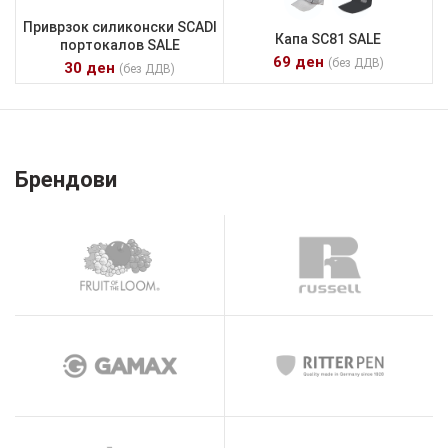
Приврзок силиконски SCADI
Капа SC81 SALE
портокалов SALE
69
ден
(без ДДВ)
30
ден
(без ДДВ)
Брендови