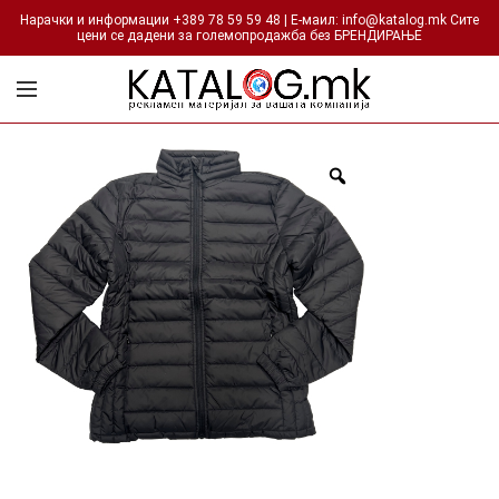
Нарачки и информации +389 78 59 59 48 | Е-маил: info@katalog.mk Сите
цени се дадени за големопродажба без БРЕНДИРАЊЕ