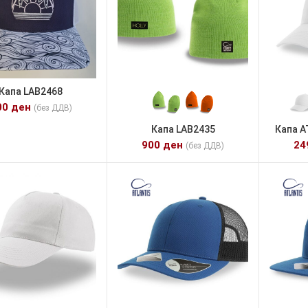
Капа LAB2468
00
ден
(без ДДВ)
Капа LAB2435
Капа А
900
ден
2
(без ДДВ)