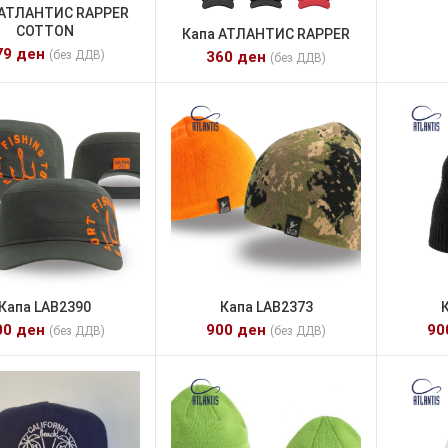
 АТЛАНТИС RAPPER
COTTON
Капа АТЛАНТИС RAPPER
79
ден
(без ДДВ)
360
ден
(без ДДВ)
Капа LAB2390
Капа LAB2373
00
ден
900
ден
9
(без ДДВ)
(без ДДВ)