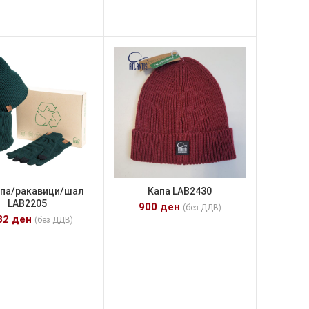
апа/ракавици/шал
Капа LAB2430
LAB2205
900
ден
(без ДДВ)
32
ден
(без ДДВ)