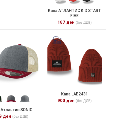
Капа АТЛАНТИС KID START
FIVE
187
ден
(без ДДВ)
Капа LAB2431
900
ден
(без ДДВ)
 Атлантис SONIC
39
ден
(без ДДВ)