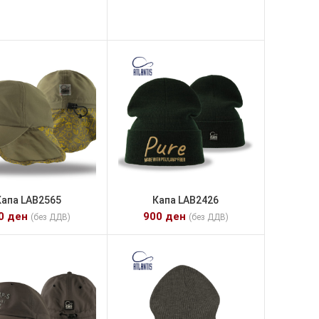
Капа LAB2565
Капа LAB2426
00
ден
900
ден
(без ДДВ)
(без ДДВ)