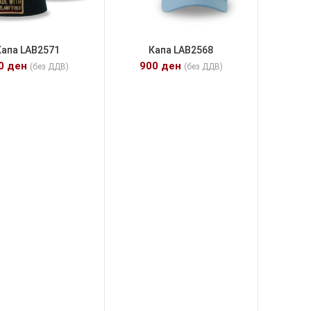
Капа LAB2571
Капа LAB2568
00
ден
900
ден
(без ДДВ)
(без ДДВ)