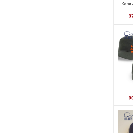
Капа
3
9