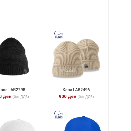
Капа LAB2298
Капа LAB2496
00
ден
900
ден
(без ДДВ)
(без ДДВ)