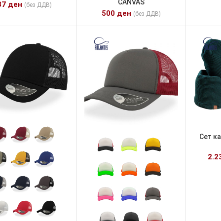
CANVAS
37
ден
(без ДДВ)
500
ден
(без ДДВ)
Сет к
2.2