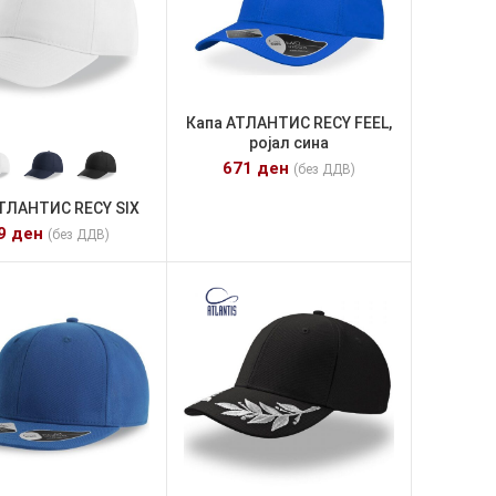
Капа АТЛАНТИС RECY FEEL,
ројал сина
671
ден
(без ДДВ)
ТЛАНТИС RECY SIX
49
ден
(без ДДВ)