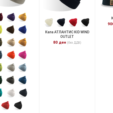
9
Капа АТЛАНТИС KID WIND
OUTLET
80
ден
(без ДДВ)