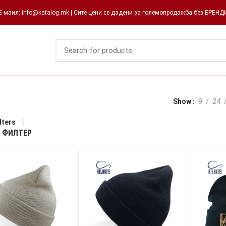
-маил: info@katalog.mk | Сите цени се дадени за големопродажба без БРЕН
Show
9
24
lters
 ФИЛТЕР