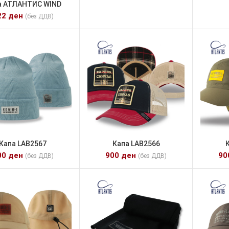
а АТЛАНТИС WIND
22
ден
(без ДДВ)
Капа LAB2567
Капа LAB2566
00
ден
900
ден
9
(без ДДВ)
(без ДДВ)