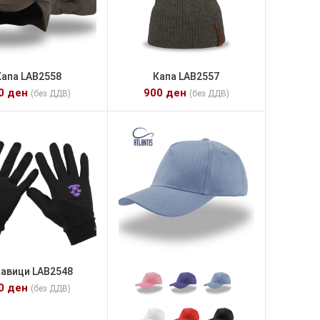
Капа LAB2558
Капа LAB2557
00
ден
900
ден
(без ДДВ)
(без ДДВ)
кавици LAB2548
00
ден
(без ДДВ)