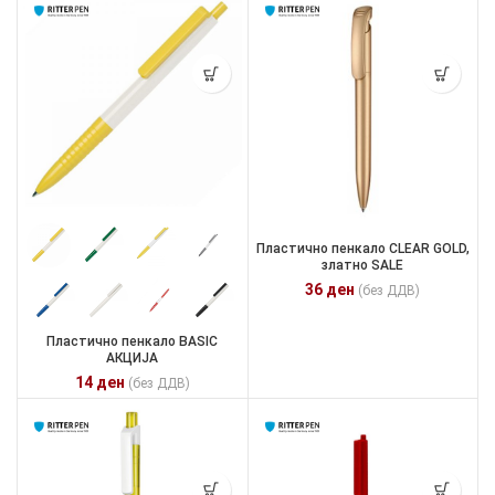
Пластично пенкало CLEAR GOLD,
златно SALE
36
ден
(без ДДВ)
Пластично пенкало BASIC
АКЦИЈА
14
ден
(без ДДВ)