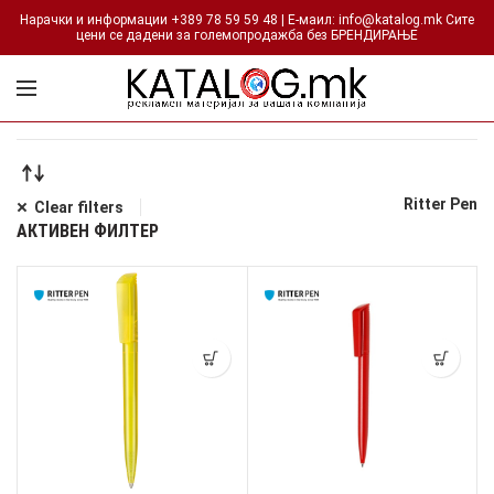
Нарачки и информации +389 78 59 59 48 | Е-маил: info@katalog.mk Сите
цени се дадени за големопродажба без БРЕНДИРАЊЕ
Ritter Pen
Clear filters
АКТИВЕН ФИЛТЕР