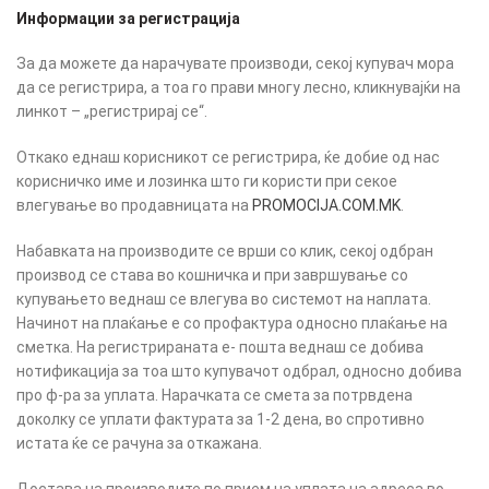
Информации за регистрација
За да можете да нарачувате производи, секој купувач мора
да се регистрира, а тоа го прави многу лесно, кликнувајќи на
линкот – „регистрирај се“.
Откако еднаш корисникот се регистрира, ќе добие од нас
корисничко име и лозинка што ги користи при секое
влегување во продавницата на
PROMOCIJA.COM.MK
.
Набавката на производите се врши со клик, секој одбран
производ се става во кошничка и при завршување со
купувањето веднаш се влегува во системот на наплата.
Начинот на плаќање е со профактура односно плаќање на
сметка. На регистрираната е- пошта веднаш се добива
нотификација за тоа што купувачот одбрал, односно добива
про ф-ра за уплата. Нарачката се смета за потрвдена
доколку се уплати фактурата за 1-2 дена, во спротивно
истата ќе се рачуна за откажана.