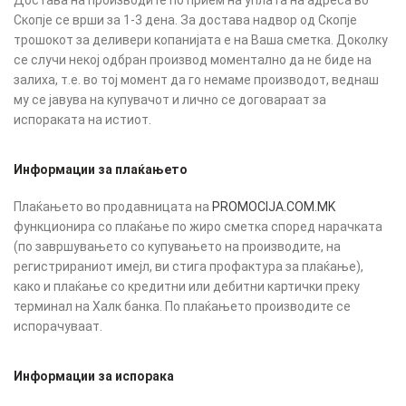
Достава на производите по прием на уплата на адреса во
Скопје се врши за 1-3 дена. За достава надвор од Скопје
трошокот за деливери копанијата е на Ваша сметка. Доколку
се случи некој одбран производ моментално да не биде на
залиха, т.е. во тој момент да го немаме производот, веднаш
му се јавува на купувачот и лично се договараат за
испораката на истиот.
Информации за плаќањето
Плаќањето во продавницата на
PROMOCIJA.COM.MK
функционира со плаќање по жиро сметка според нарачката
(по завршувањето со купувањето на производите, на
регистрираниот имејл, ви стига профактура за плаќање),
како и плаќање со кредитни или дебитни картички преку
терминал на Халк банка. По плаќањето производите се
испорачуваат.
Информации за испорака