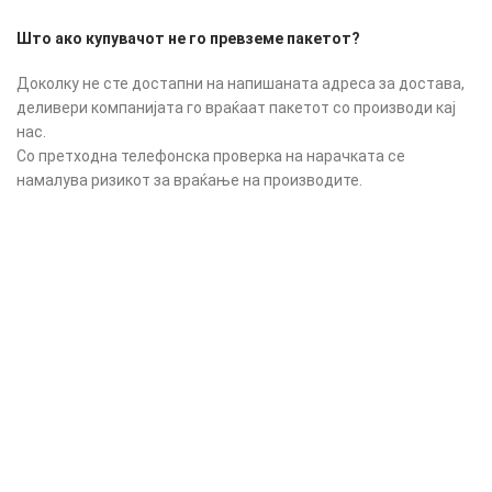
Што ако купувачот не го превземе пакетот?
Доколку не сте достапни на напишаната адреса за достава,
деливери компанијата го враќаат пакетот со производи кај
нас.
Со претходна телефонска проверка на нарачката се
намалува ризикот за враќање на производите.
Гаранција на производите
Сите производи имаат стандардна фабричка гаранција во
рангот на производи за промоција.
Понекогаш заради голем број на добавувачи-производители
бојата на артиклот може да се разликува во однос на
сликата.
Заради голем број на добавувачи-фабрики понекогаш
димензијата на артиклот може да се разликува во однос на