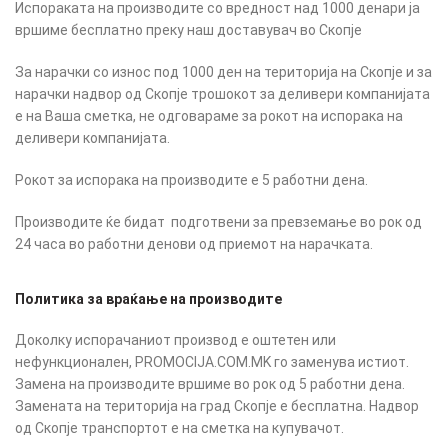
Испораката на производите со вредност над 1000 денари ја
вршиме бесплатно преку наш доставувач во Скопје
За нарачки со износ под 1000 ден на територија на Скопје и за
нарачки надвор од Скопје трошокот за деливери компанијата
е на Ваша сметка, не одговараме за рокот на испорака на
деливери компанијата.
Рокот за испорака на производите е 5 работни дена.
Производите ќе бидат подготвени за превземање во рок од
24 часа во работни денови од приемот на нарачката.
Политика за враќање на производите
Доколку испорачаниот производ е оштетен или
нефункционален, PROMOCIJA.COM.MK го заменува истиот.
Замена на производите вршиме во рок од 5 работни дена.
Замената на територија на град Скопје е бесплатна. Надвор
од Скопје транспортот е на сметка на купувачот.