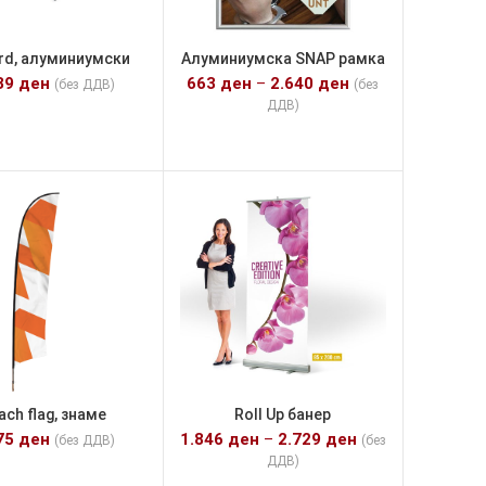
rd, алуминиумски
Алуминиумска SNAP рамка
39
ден
663
ден
–
2.640
ден
(без ДДВ)
(без
ДДВ)
ach flag, знаме
Roll Up банер
75
ден
1.846
ден
–
2.729
ден
(без ДДВ)
(без
ДДВ)