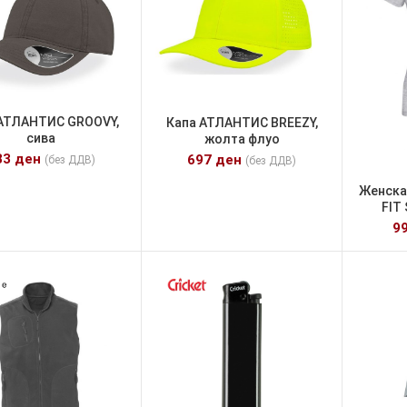
АТЛАНТИС GROOVY,
Капа АТЛАНТИС BREEZY,
сива
жолта флуо
83
ден
697
ден
(без ДДВ)
(без ДДВ)
Женска
FIT
9