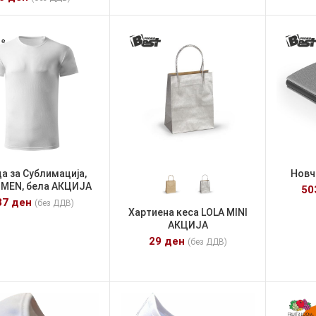
а за Сублимација,
Новч
 MEN, бела АКЦИЈА
5
37
ден
(без ДДВ)
Хартиена кеса LOLA MINI
АКЦИЈА
29
ден
(без ДДВ)