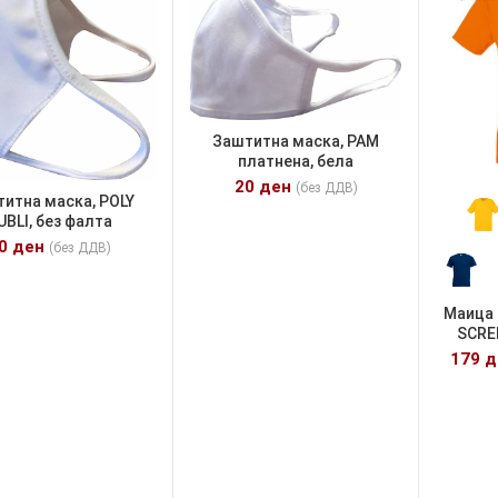
Заштитна маска, PAM
платнена, бела
20
ден
(без ДДВ)
итна маска, POLY
UBLI, без фалта
30
ден
(без ДДВ)
Маица 
SCRE
179
д