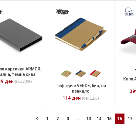
 за картички ARMOR,
ална, темна сива
Капа 
49
ден
(без ДДВ)
Тефтерче VERDE, био, со
пенкало
3
114
ден
(без ДДВ)
1
2
3
…
13
14
15
16
17