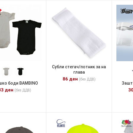
Субли стегач/потник за на
глава
86
ден
(без ДДВ)
шко боди BAMBINO
Зашт
33
ден
3
(без ДДВ)