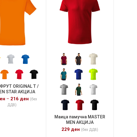
ФРУТ ORIGINAL T /
EN STAR АКЦИЈА
ен
–
216
ден
(без
ДДВ)
Маица памучна MASTER
MEN АКЦИЈА
229
ден
(без ДДВ)