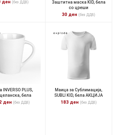
0
ден
Заштитна маска KID, бела
(без ДДВ)
со цреши
30
ден
(без ДДВ)
а INVERSO PLUS,
Маица за Сублимација,
целанска, бела
SUBLI KID, бела АКЦИЈА
02
ден
183
ден
(без ДДВ)
(без ДДВ)