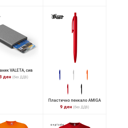
аник VALETA, сив
03
ден
(без ДДВ)
Пластично пенкало AMIGA
9
ден
(без ДДВ)