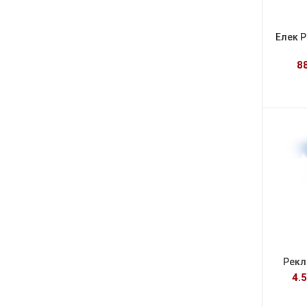
Елек P
8
Рекл
4.