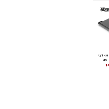
Кутија
мет
1