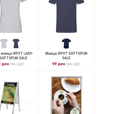
 маица ФРУТ LADY-
Маица ФРУТ SOFTSPUN
 SOFTSPUN SALE
SALE
9
ден
99
ден
(без ДДВ)
(без ДДВ)