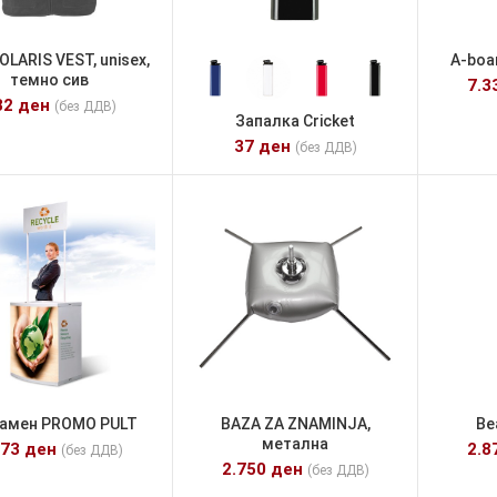
OLARIS VEST, unisex,
A-boa
темно сив
7.3
82
ден
(без ДДВ)
Запалка Cricket
37
ден
(без ДДВ)
амен PROMO PULT
BAZA ZA ZNAMINJA,
Be
метална
573
ден
2.8
(без ДДВ)
2.750
ден
(без ДДВ)