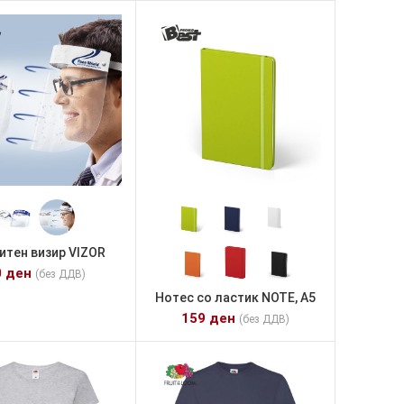
итен визир VIZOR
0
ден
(без ДДВ)
Нотес со ластик NOTE, А5
159
ден
(без ДДВ)