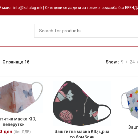
-маил: info@katalog.mk | Сите цени се дадени за големопродажба без БРЕН
Страница 16
Show
9
24
титна маска KID,
пеперутки
Зашт
40
ден
Заштитна маска KID, црна
(без ДДВ)
со бомбони