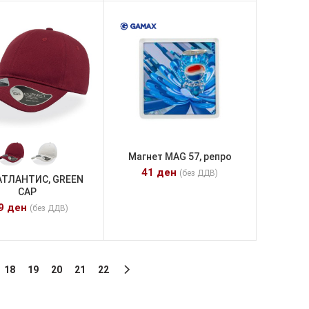
Магнет MAG 57, репро
41
ден
(без ДДВ)
АТЛАНТИС, GREEN
CAP
99
ден
(без ДДВ)
18
19
20
21
22