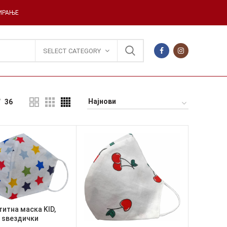
ДИРАЊЕ
SELECT CATEGORY
36
итна маска KID,
sвездички