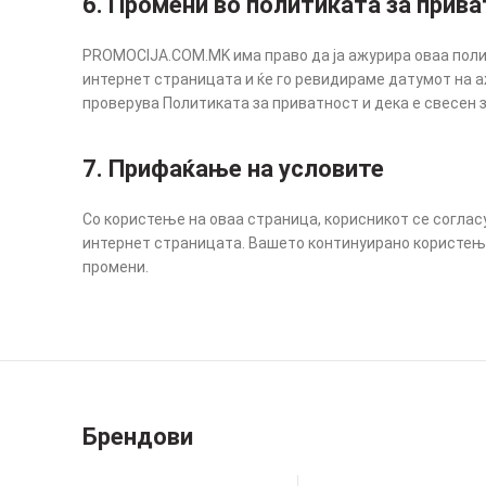
6. Промени во политиката за прив
PROMOCIJA.COM.MK има право да ја ажурира оваа полит
интернет страницата и ќе го ревидираме датумот на а
проверува Политиката за приватност и дека е свесен 
7. Прифаќање на условите
Со користење на оваа страница, корисникот се согласу
интернет страницата. Вашето континуирано користење
промени.
Брендови