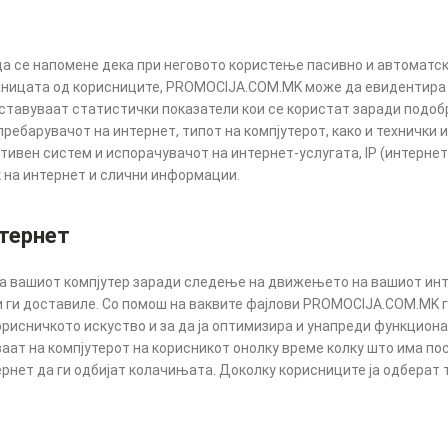
 да се напомене дека при неговото користење пасивно и автоматс
аницата од корисниците, PROMOCIJA.COM.MK може да евидентира и
ставуваат статистички показатели кои се користат заради подоб
ребарувачот на интернет, типот на компјутерот, како и технички 
тивен систем и испорачувачот на интернет-услугата, IP (интернет
к на интернет и слични информации.
нтернет
 на вашиот компјутер заради следење на движењето на вашиот ин
ни ги доставиле. Со помош на ваквите фајлови PROMOCIJA.COM.MK
корисничкото искуство и за да ја оптимизира и унапреди функцион
уваат на компјутерот на корисникот онолку време колку што има 
ернет да ги одбијат колачињата. Доколку корисниците ја одбера