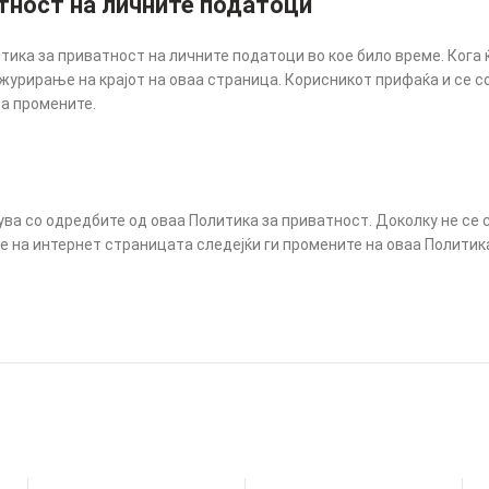
атност на личните податоци
ика за приватност на личните податоци во кое било време. Кога 
журирање на крајот на оваа страница. Корисникот прифаќа и се со
за промените.
ва со одредбите од оваа Политика за приватност. Доколку не се с
 на интернет страницата следејќи ги промените на оваа Политик