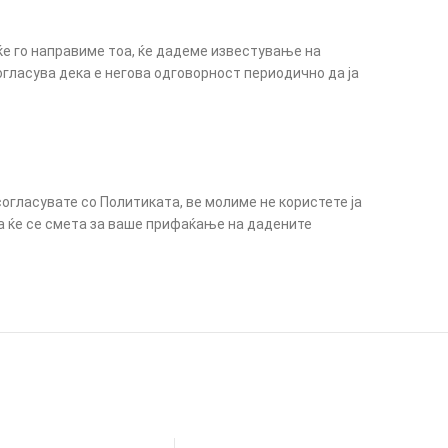
ќе го направиме тоа, ќе дадеме известување на
гласува дека е негова одговорност периодично да ја
огласувате со Политиката, ве молиме не користете ја
а ќе се смета за ваше прифаќање на дадените