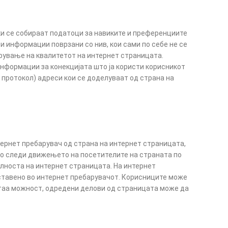
ки се собираат податоци за навиките и преференциите
 информации поврзани со нив, кои сами по себе не се
рување на квалитетот на интернет страницата.
информации за конекцијата што ја користи корисникот
 протокол) адреси кои се доделуваат од страна на
тернет пребарувач од страна на интернет страницата,
 го следи движењето на посетителите на страната по
алноста на интернет страницата. На интернет
поставено во интернет пребарувачот. Корисниците може
т таа можност, одредени делови од страницата може да