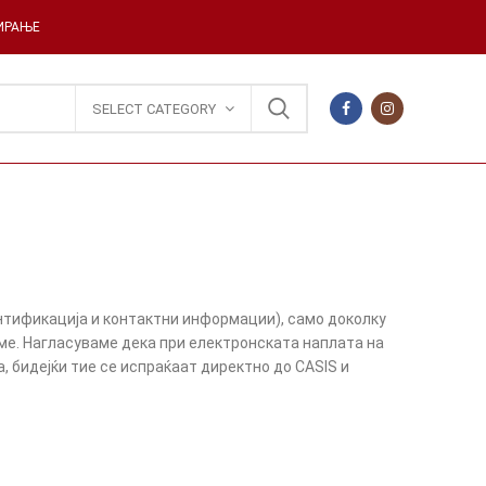
ДИРАЊЕ
SELECT CATEGORY
нтификација и контактни информации), само доколку
ме. Нагласуваме дека при електронската наплата на
 бидејќи тие се испраќаат директно до CASIS и