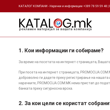
КАТАЛОГ КОМПАНИ - Нарачки и информации +389 78 59 59 48 | Е
1. Кои информации ги собираме?
За време на посетата на интернет страницата, Вашат
При посета на интернет страницата, PROMOCIJA.COM.M
доброволно ги дадете преку регистрирање на нашата 
нарачките, PROMOCIJA.COM.MK нема пристап до податоц
банката преку сигурносна врска.
2. За кои цели се користат собра