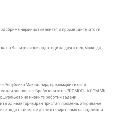
подобриме нејзиниот квалитет и производите што ги
тка на Вашите лични податоци за друга цел, може да
а Република Македонија, преземајќи ги сите
и со кои располага. Вработените во PROMOCIJA.COM.MK
звршувањето на нивните работни задачи.
та од неавторизиран пристап, промена, откривање
ните податоци може да се откријат само на надлежни