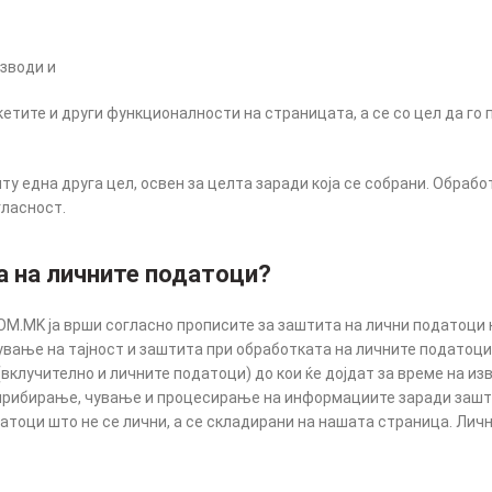
зводи и
тите и други функционалности на страницата, а се со цел да го 
у една друга цел, освен за целта заради која се собрани. Обрабо
гласност.
та на личните податоци?
.MK ја врши согласно прописите за заштита на лични податоци н
ување на тајност и заштита при обработката на личните податоц
(вклучително и личните податоци) до кои ќе дојдат за време на и
рибирање, чување и процесирање на информациите заради зашти
атоци што не се лични, а се складирани на нашата страница. Лич