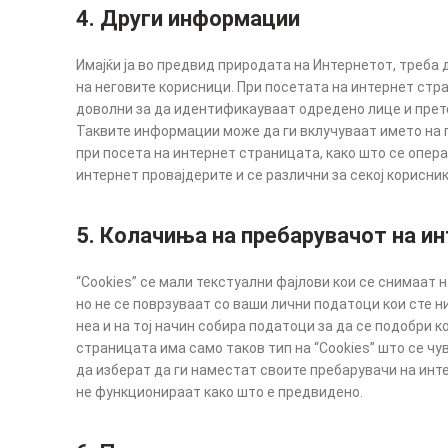
4. Други информации
Имајќи ја во предвид природата на Интернетот, треба
на неговите корисници. При посетата на интернет стр
доволни за да идентификауваат одредено лице и прет
Таквите информации може да ги вклучуваат името на п
при посета на интернет страницата, како што се опера
интернет провајдерите и се различни за секој корисни
5. Колачиња на пребарувачот на и
“Cookies” се мали текстуални фајлови кои се снимаат
но не се поврзуваат со ваши лични податоци кои сте 
неа и на тој начин собира податоци за да се подобри 
страницата има само таков тип на “Cookies” што се ч
да изберат да ги наместат своите пребарувачи на инт
не функционираат како што е предвидено.