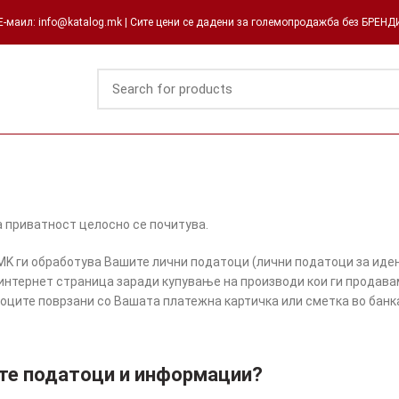
-маил: info@katalog.mk | Сите цени се дадени за големопродажба без БРЕН
а приватност целосно се почитува.
K ги обработува Вашите лични податоци (лични податоци за иде
интернет страница заради купување на производи кои ги продава
ите поврзани со Вашата платежна картичка или сметка во банка,
ните податоци и информации?