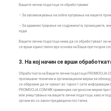
Вашите лични податоци ги обработуваме:
– За овозможување на online купување на нашите прои
– За администрирање на содржината, промоциите, анке
нуди.
Вашите лични податоци нема да се обработуваат за нит
се врши единствено врз основа на Ваша претходна со
3. На кој начин се врши обработка
Обработката на Вашите лични податоци PROMOCIJA.COM
пропишани технички и организациони мерки за обезед
се обврзани да ги чуваат во тајност сите информации 
PROMOCIJA.COM.MK применува сигурносни мерки при п
или уништување на вашите лични податоци, како и под
органи во со закон предвидена постапка.