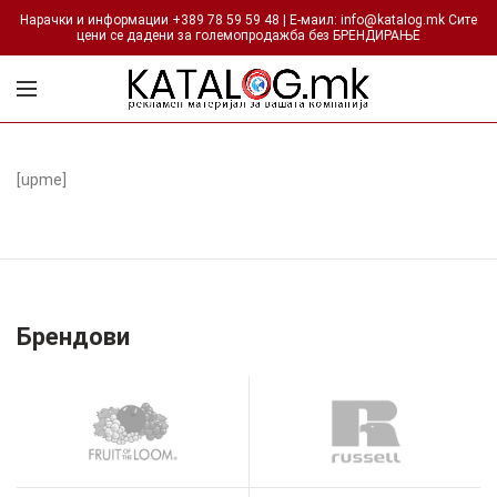
Нарачки и информации +389 78 59 59 48 | Е-маил: info@katalog.mk Сите
цени се дадени за големопродажба без БРЕНДИРАЊЕ
[upme]
Брендови